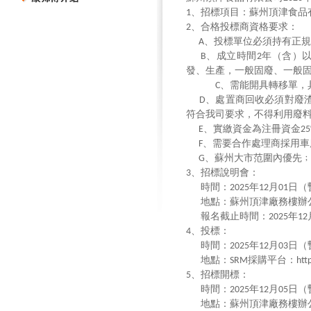
、招標項目：蘇州頂津食品
1
、合格投標商資格要求：
2
、投標單位必須持有正規
A
、成立時間
年（含）
B
2
發、生產，一般固廢、一般
、需能開具轉移單，
C
、處置商回收必須對廢
D
符合我司要求，不得利用廢
、實繳資金為注冊資金
E
2
、需要合作處理商採用車
F
、蘇州大市范圍內優先
G
、招標說明會：
3
時間：
年
月
日（
2025
12
01
地點：蘇州頂津廠務樓辦
報名截止時間：
年
2025
12
、投標：
4
時間：
年
月
日（
2025
12
03
地點：
採購平台：
SRM
htt
、招標開標：
5
時間：
年
月
日（
2025
12
05
地點：蘇州頂津廠務樓辦