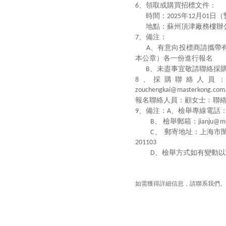
、領取或購買招標文件：
6
時間：
年
月
日（
2025
12
01
地點：蘇州頂津廠務樓辦
、備注：
7
、有意向投標商請攜帶
A
本公章）各一份進行報名
、未盡事宜敬請聯絡採
B
、採購聯絡人員
8
zouchengkai@masterkong.com
報名聯絡人員：顧女士﹔聯
、備注：
、檢舉專線電話
9
A
、
檢舉郵箱：
B
jianju@m
、
郵寄地址：上海市
C
201103
、檢舉方式如有變動以
D
如需獲得詳細信息，請聯系我們。