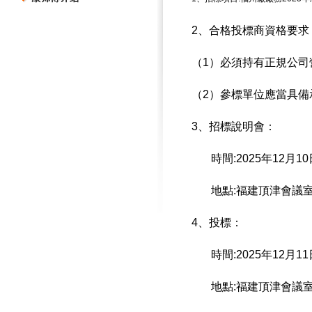
2
、合格投標商資格要求
（
1
）必須持有正規公司
（
2
）參標單位應當具備
3
、招標說明會：
時間
:2025
年
12
月10
地點
:
福建頂津會議
4
、投標：
時間
:2025
年
12
月11
地點
:
福建頂津會議