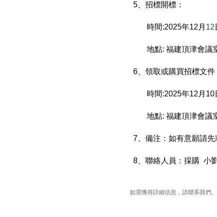
5
、招標開標：
時間
:2025
年
12
月
12
地點
:
福建頂津會議
6
、領取或購買招標文件
時間
:2025
年
12
月10
地點
:
福建頂津會議
7
、備注：如有意願請先
8
、聯絡人員：採購
小
如需獲得詳細信息，請聯系我們。