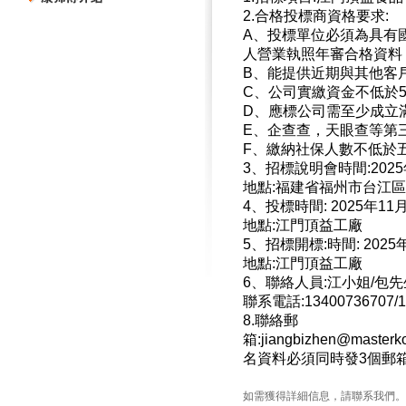
2.合格投標商資格要求:
A、投標單位必須為具有
人營業執照年審合格資料
B、能提供近期與其他客
C、公司實繳資金不低於5
D、應標公司需至少成立滿
E、企查查，天眼查等第
F、繳納社保人數不低於
3、招標說明會時間:202
地點:福建省福州市台江
4、投標時間: 2025年1
地點:江門頂益工廠
5、招標開標:時間: 202
地點:江門頂益工廠
6、聯絡人員:江小姐/包先
聯系電話:1340073670
8.聯絡郵
箱:jiangbizhen@masterk
名資料必須同時發3個郵箱
如需獲得詳細信息，請聯系我們。