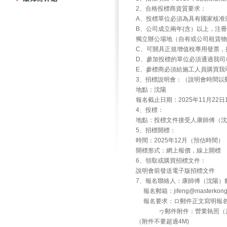
2、合格投標商資質要求：
A、投標單位必須為具有國家核准
B、公司成立兩年(含）以上，注冊
獨立辦公場地（自有或公司租賃物
C、可開具正規增值稅專用發票，
D、參加投標的單位必須通過我司
E、參標商必須給施工人員購買我
3、招標說明會：（說明會時間以
地點：沈陽
報名截止日期：2025年11月22日
4、投標：
地點：投標文件接受人康師傅（沈陽）
5、招標開標：
時間：2025年12月（預估時間）
開標形式：網上報價，線上開標
6、領取或購買招標文件：
說明會前發送電子版招標文件
7、報名聯絡人：康師傅（沈陽）飲
報名郵箱：jifeng@masterk
報名要求：ロ郵件正文寫明報名
ヮ郵件附件：營業執照（蓋公
（附件不要超過4M)