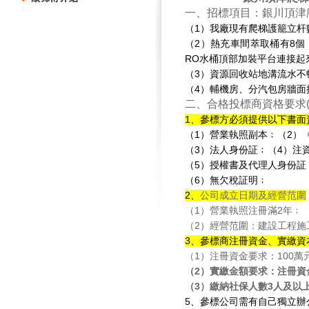
一、招標項目：銀川頂津
（
1
）我廠現有爬梯護籠立杆
（
2
）熱充車間萃取桶有
8
個
RO
水桶頂部加裝平台連接起
（
3
）資源回收站地溝流水不
（
4
）輔機房、分汽包房牆面
二、合格投標商資格要求
1
、參標方必須提供以下書面
（
1
）營業執照副本﹔（
2
）
（
3
）法人身份証﹔（
4
）注
（
5
）授權書及代理人身份証
（
6
）無欠稅証明﹔
2
、
公司成立日期及經營范圍
（
1
）營業執照注冊滿
2
年﹔
（
2
）經營范圍：建設工程施
3
、參標商注冊資金、實繳資
（
1
）注冊資金要求：
100
萬
（
2
）實繳金額要求：注冊資
（
3
）繳納社保人數
3
人及以
5
、參標公司需有自己獨立辦