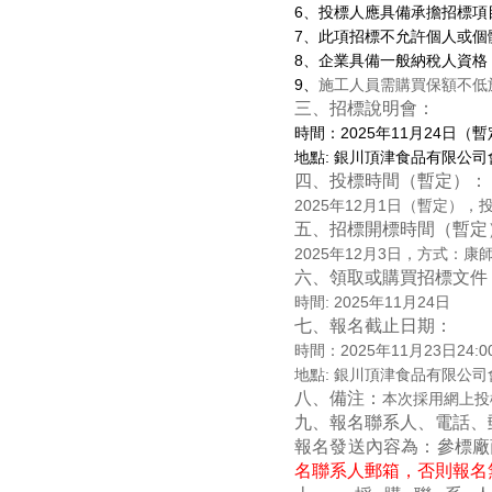
6
、投標人應具備承擔招標項
7
、此項招標不允許個人或個
8
、企業具備一般納稅人資格
9
、
施工人員需購買保額不低
三、招標說明會：
時間：
2025
年
11
月
24
日（暫
地點
:
銀川頂津食品有限公司
四、投標時間（暫定）：
2025
年
12
月
1
日（暫定），
五、招標開標時間（暫定
2025
年
12
月
3
日，方式：康
六、領取或購買招標文件
時間
: 2025
年
11
月
24
日
七、報名截止日期：
時間：
2025
年
11
月
23
日
24:0
地點
:
銀川頂津食品有限公司
八、備注：
本次採用網上投
九、報名聯系人、電話、
報名發送內容為：參標廠
名聯系人郵箱，否則報名