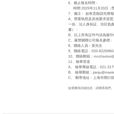
6
、截止報名時間：
時間
:2025
年
11
月
20
日（
7
、備注： 如有意願請先將
A
、營業執照及其他要求資質
一份、法人身份証、項目負
書）﹔
B
、以上所有証件均須為復印
C
、嚴禁關聯公司報名參標﹔
8
、聯絡人員：莫先生
9
、聯絡電話：
020-8226960
10
、聯絡郵箱：
mozhaokai@
11
、檢舉管道
A
、 檢舉專線電話：
021-317
B
、 檢舉郵箱：
jianju@mast
C
、 郵寄地址：上海市閔行
如需獲得詳細信息，請聯系我們。