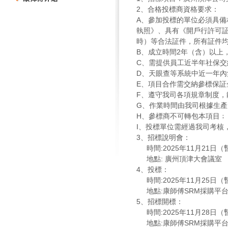
2
、合格投標商資格要求：
A
、參加投標的單位必須具備
執照》、具有《開戶行許可
時）等合法証件，所有証件
B
、成立時間
2
年（含）以上
C
、需提供員工近半年社保交
D
、天眼查等系統中近一年內
E
、項目合作需交納參標保証
F
、遵守我司各項規章制度，
G
、作業時間由我司根據生產
H
、參標商不可轉包本項目﹔
I
、投標單位需經過我司考核
3
、招標說明會：
時間
:2025
年
11
月
21
日（
地點
:
廣州頂津大會議室
4
、投標：
時間
:2025
年
11
月
25
日（
地點
:
康師傅
SRM
採購平
5
、招標開標：
時間
:2025
年
11
月
28
日（
地點
:
康師傅
SRM
採購平