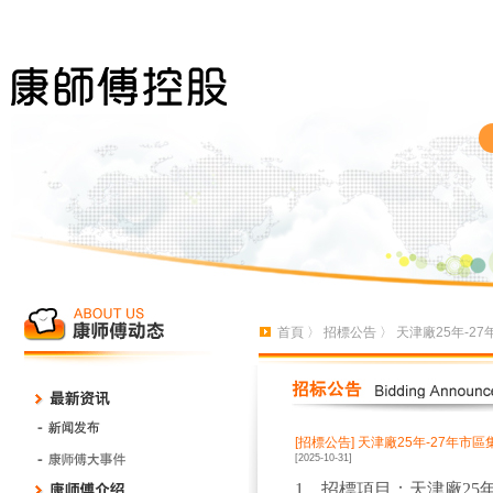
首頁
〉
招標公告
〉 天津廠25年-
[招標公告]
天津廠25年-27年市
[2025-10-31]
1、招標項目：
天津廠25