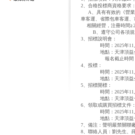
2
、合格投標商資格要求
A、具有有效的《營
車客運、省際包車客運、
相關經營，注冊時間≧2年
B
、遵守公司各項規
3
、招標說明會：
時間：
2025
年1
地點：天津頂益
報名截止時間
4
、投標：
時間：
2025
年1
地點：天津頂益
5
、招標開標：
時間：
2025
年1
地點：天津頂益
6
、領取或購買招標文件
時間：
2025
年1
地點：天津頂益
7
、備注：聲明嚴禁關聯
8
、聯絡人員：劉先生、