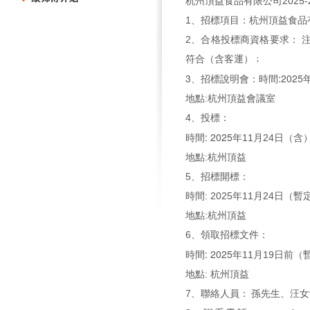
杭州頂益食品有限公司2025
1、招標項目：杭州頂益食品有
2、合格投標商資格要求：
符合（含客運）﹔
3
:2025
、招標說明會：時間
地點:杭州頂益會議室
4、投標：
: 2025
時間
年11月24日（
地點:杭州頂益
5、招標開標：
時間
: 2025
年11月
24
日（暫
地點:杭州頂益
6、領取招標文件：
: 2025
時間
年11月19日前
地點: 杭州頂益
7、聯絡人員：
孫先生、汪女