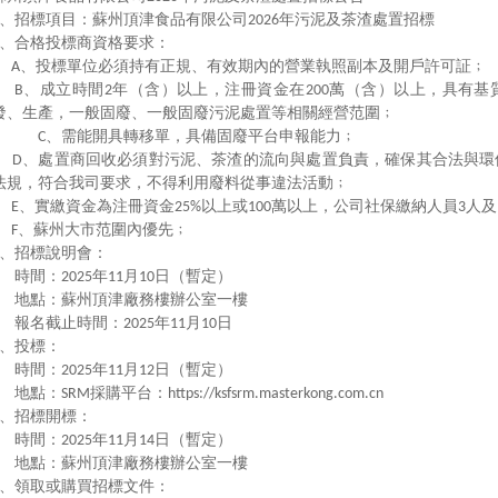
、招標項目：蘇州頂津食品有限公司
年污泥及茶渣處置招標
2026
、合格投標商資格要求：
、投標單位必須持有正規、有效期內的營業執照副本及開戶許可証﹔
A
、成立時間
年（含）以上，注冊資金在
萬（含）以上，具有基
B
2
200
發、生產，一般固廢、一般固廢污泥處置等相關經營范圍﹔
、需能開具轉移單，具備固廢平台申報能力﹔
C
、處置商回收必須對污泥、茶渣的流向與處置負責，確保其合法與環
D
法規，符合我司要求，不得利用廢料從事違法活動﹔
、實繳資金為注冊資金
以上或
萬以上，公司社保繳納人員
人及
E
25%
100
3
、蘇州大市范圍內優先﹔
F
、招標說明會：
時間：
年
月
日（暫定）
2025
11
10
地點：蘇州頂津廠務樓辦公室一樓
報名截止時間：
年
月
日
2025
11
10
、投標：
時間：
年
月
日（暫定）
2025
11
12
地點：
採購平台：
SRM
https://ksfsrm.masterkong.com.cn
、招標開標：
時間：
年
月
日（暫定）
2025
11
14
地點：蘇州頂津廠務樓辦公室一樓
、領取或購買招標文件：