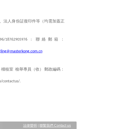
、法人身份証復印件等（均需加蓋正
﹔聯絡郵箱：
96/18762905976
gling@masterkong.com.cn
心
稽核室
檢舉專員（收）
郵政編碼：
/contactus/.
法律聲明
|
聯繫我們 Contact us