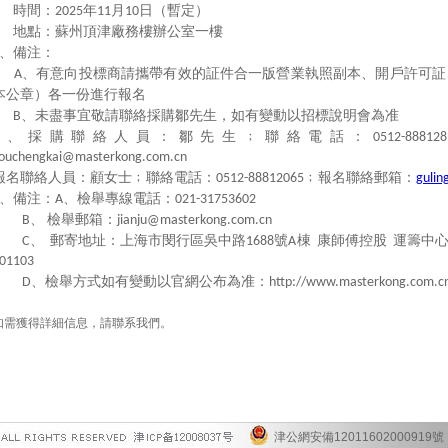
時間：
年
月
日（暫定）
2025
11
10
地點：蘇州頂津廠務樓辦公室一樓
、備注：
、有意向投標商請攜帶有效的証件合一版營業執照副本、開戶許可証
A
本公章）各一份進行報名
、未盡事宜敬請聯絡採購鄒先生，如有變動以招標說明會為准
B
、採購聯絡人員：鄒先生﹔聯絡電話：
0512-888128
ouchengkai@masterkong.com.cn
報名聯絡人員：顧女士﹔聯絡電話：
﹔報名聯絡郵箱：
0512-88812065
gulin
、備注：
、檢舉專線電話：
A
021-31753602
、
檢舉郵箱：
B
jianju@masterkong.com.cn
、
郵寄地址：上海市閔行區吳中路
號
棟
康師傅控股
運籌中
C
1688
A
01103
、檢舉方式如有變動以官網公布為准：
D
http://www.masterkong.com.cn
如需獲得詳細信息，請聯系我們。
津公網安備12011602000919號