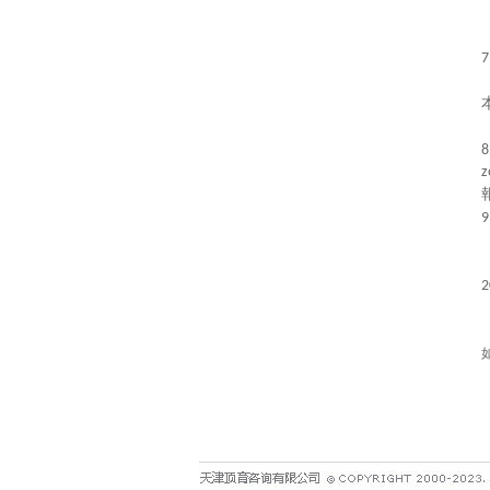
7
8
z
9
2