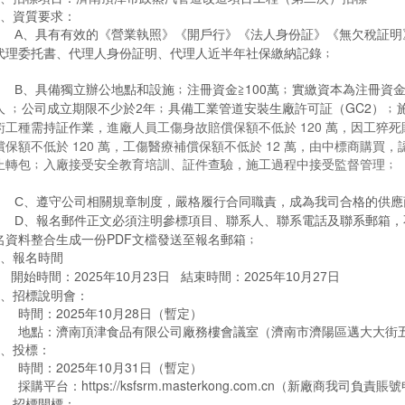
2、資質要求：
A
、具有有效的《營業執照》《開戶行》《法人身份証》《無欠稅証明
代理委托書、代理人身份証明、代理人近半年社保繳納記錄﹔
具備獨立辦公地點和設施﹔注冊資金≧100萬﹔實繳資本為注冊資金的
B、
人 ﹔
具備工業管道安裝生廠許可証（GC2）﹔
公司成立期限不少於2年﹔
術工種
進廠人員
工傷身故賠償保額不低於 120 萬，因工猝死
需持証作業，
償保額不低於 120 萬，工傷醫療補償保額不低於 12 萬，
由中標商購買，認
止轉包﹔
入廠接受安全教育培訓、証件查驗，施工過程中接受監督管理﹔
C
、遵守公司相關規章制度，嚴格履行合同職責，成為我司合格的供應
報名郵件正文必須注明參標項目、聯系人、聯系電話及聯系郵箱，
D、
名資料整合生成一份PDF文檔發送至報名郵箱﹔
3、報名時間
開始時間：2025年10月23日 結束時間：2025年10月27日
4、招標說明會：
時間：2025年10月28日（暫定）
地點：濟南頂津食品有限公司廠務樓會議室（濟南市濟陽區邁大大街
5、投標：
時間：2025年10月31日（暫定）
採購平台：https://ksfsrm.masterkong.com.cn（新廠商我司負責賬
6、招標開標：