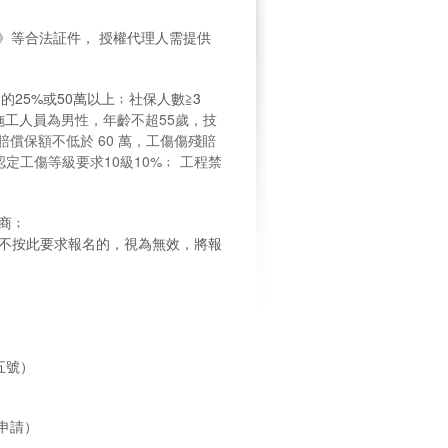
需提供
》等合法証件，
授權代理人
25%或50萬以上﹔社保人數≧3
為男性，年齡不超55歲，技
施工人員
賠償保額不低於 60 萬，工傷傷殘賠
定工傷等級要求10級10%
﹔
工程禁
商﹔
不按此要求報名的，視為無效，
將
報
五號）
號申請）