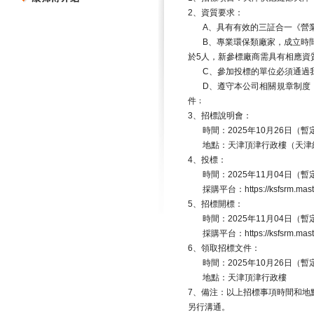
2
、資質要求：
A
、具有有效的三証合一《營
B
、專業環保類廠家，成立時
於
5
人，新參標廠商需具有相應資
C
、參加投標的單位必須通過
D
、遵守本公司相關規章制度
件﹔
3
、招標說明會：
時間：
2025
年
10
月
26
日（暫
地點：天津頂津行政樓（天津
4
、投標：
時間：
2025
年
11
月
04
日（暫
採購平台：
https://ksfsrm.ma
5
、招標開標：
時間：
2025
年
11
月
04
日（暫
採購平台：
https://ksfsrm.ma
6
、領取招標文件：
時間：
2025
年
10
月
26
日（暫
地點：天津頂津行政樓
7
、備注：以上招標事項時間和地
另行溝通。