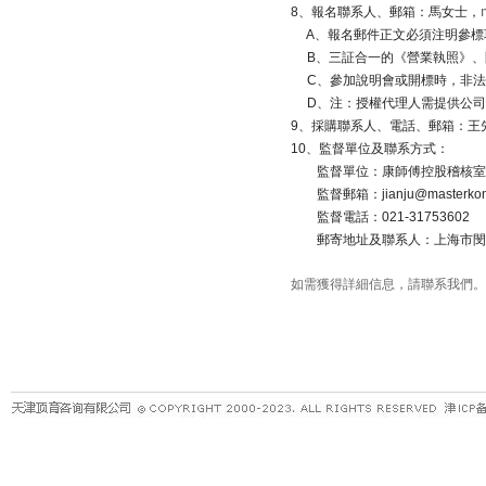
8
、報名聯系人、郵箱：馬女士，
A
、報名郵件正文必須注明參標
B
、三証合一的《營業執照》、
C
、參加說明會或開標時，非法
D
、注：授權代理人需提供公司
9
、採購聯系人、電話、郵箱：王
10
、監督單位及聯系方式：
監督單位：康師傅控股稽核室
監督郵箱：
jianju@masterko
監督電話：
021-31753602
郵寄地址及聯系人：上海市閔
如需獲得詳細信息，請聯系我們。