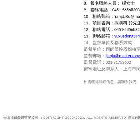
、報名聯絡人員：
楊女士
8
、聯絡電話：
9
0451-58568303
、聯絡郵箱：
10
YangLiRu@mas
、項目咨詢：採購科
於先
11
、聯絡電話：
12
0451-5856832
、聯絡郵箱：
13
yuxuedong@m
、
監督單位及聯系方式：
14
監督單位：康師傅控股稽核
監督郵箱：
jianju@masterkong
監督電話：
021-31753602
郵寄地址及聯系人：上海市
如需獲得詳細信息，請聯系我們。