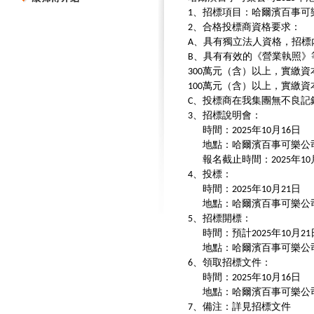
、招標項目：哈爾濱百事可
1
、合格投標商資格要求：
2
、具有獨立法人資格，招標
A
、具有有效的《營業執照》
B
萬元（含）以上，實繳資
300
萬元（含）以上，實繳資
100
、投標商在我集團無不良記
C
、招標說明會：
3
時間：
年
月
日
2025
10
16
地點：哈爾濱百事可樂公
報名截止時間：
年
2025
10
、投標：
4
時間：
年
月
日
2025
10
21
地點：哈爾濱百事可樂公
、招標開標：
5
時間：預計
年
月
2025
10
21
地點：哈爾濱百事可樂公
、領取招標文件：
6
時間：
年
月
日
2025
10
16
地點：哈爾濱百事可樂公
、備注：詳見招標文件
7