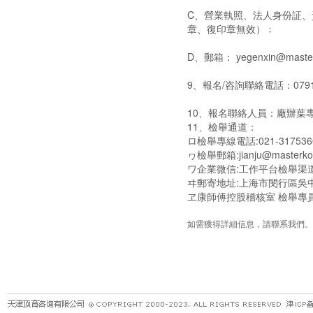
C、營業執照、法人身份証
章、復印章無效）﹔
D、郵箱： yegenxin@maste
9、報名/咨詢聯絡電話：0791
10、報名聯絡人員：廠辦葉專員
11、檢舉通道：
ロ檢舉專線電話:021-317536
ヮ檢舉郵箱:jianju@masterko
ワ企業微信:工作平台檢舉渠
ヰ郵寄地址:上海市閔行區吳中
ヱ康師傅控股稽核室 檢舉專員(
如需獲得詳細信息，請聯系我們。