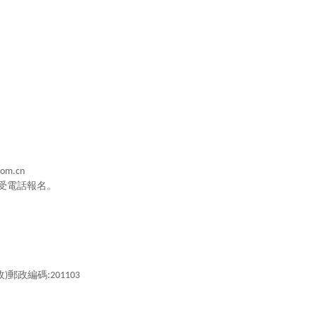
com.cn
受電話報名。
收
郵政編碼
)
:201103