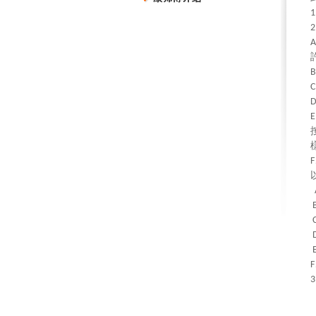
1
2
A
B
C
E
F
F
3