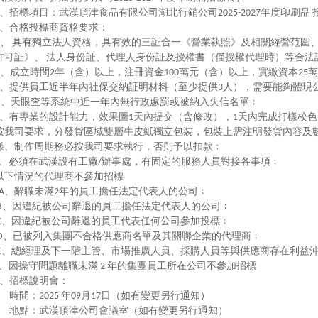
、招標項目：武漢頂津食品有限公司湖北行銷公司
年度印刷品
2025-2027
、合格投標商資格要求：
、
具有獨立法人資格，具有效的三証合一《營業執照》及相關經營范圍
許可証》、
法人身份証、代理人身份証及授權書（僅授權代理時）等合法
、成立時間
年（含）以上，注冊資金
萬元（含）以上，實繳資本
萬
2
100
25
、提供員工近半年內社保交納証明材料（至少提供
人），需要能夠體現
3
、天眼查等系統中近一年內無行政處罰或被納入失信名單﹔
D
、有專業的設計能力，效果圖
天內提交（含修改），
天內完成打樣校色
1
1
按我司要求，分發貨區域雙層牛皮紙獨立包裝，包裝上需注明發貨內容及
樣、制作周期務必按我司要求執行，否則予以扣款﹔
、必須在武漢設有工廠
辦事處，有固定的服務人員對接各事項﹔
/
以下情況的代理商不參加招標
、辭職未滿
年的員工擔任法定代表人的公司﹔
A
2
、因違紀被公司辭退的員工擔任法定代表人的公司﹔
B
、因違紀被公司辭退的員工代表任何公司參加投標﹔
C
、已被列入集團不合格供應商名單及其關聯企業的代理商﹔
D
、總經理及下一階主管、市場推廣人員、採購人員等與供應商存在利益
E
、因操守問題離職未滿
年的集團員工所在公司不參加招標
2
、招標說明會：
時間：
年
月
日（如有變更另行通知）
2025
09
17
地點：武漢頂津公司會議室（如有變更另行通知）