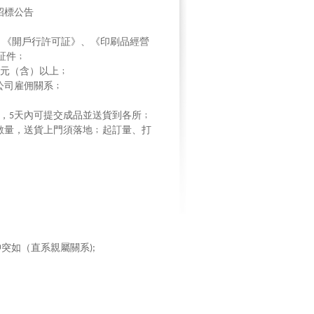
招標公告
、《開戶行許可証》、《印刷品經營
証件﹔
元（含）以上﹔
公司雇佣關系﹔
，
天內可提交成品並送貨到各所﹔
5
數量，送貨上門須落地﹔起訂量、打
沖突如（直系親屬關系
);