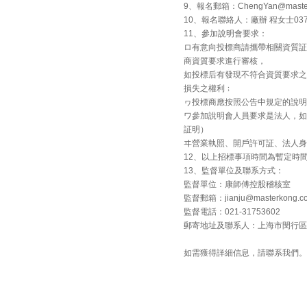
9、報名郵箱：ChengYan@master
10、報名聯絡人：廠辦 程女士0371-
11、參加說明會要求：
ロ有意向投標商請攜帶相關資質証
商資質要求進行審核，
如投標后有發現不符合資質要求之
損失之權利﹔
ヮ投標商應按照公告中規定的說明
ワ參加說明會人員要求是法人，如
証明）
ヰ營業執照、開戶許可証、法人身
12、以上招標事項時間為暫定時
13、監督單位及聯系方式：
監督單位：康師傅控股稽核室
監督郵箱：jianju@masterkong.co
監督電話：021-31753602
郵寄地址及聯系人：上海市閔行區吳
如需獲得詳細信息，請聯系我們。