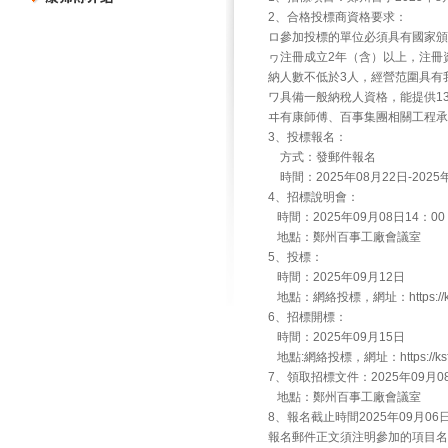
2、合格投標商資格要求：
ロ參加投標的單位必須具有國家
ヮ注冊成立2年（含）以上，注冊
納人數不低於3人，經營范圍具有
ワ具備一般納稅人資格，能提供1
ヰ有康師傅、百事集團相關工程承
3、投標報名：
方式：發郵件報名
時間：2025年08月22日-202
4、招標說明會：
時間：2025年09月08日14：00
地點：鄭州百事工廠會議室
5、投標：
時間：2025年09月12日
地點：網絡投標，網址：https://ks
6、招標開標：
時間：2025年09月15日
地點:網絡投標，網址：https://ksf
7、領取招標文件：2025年09月08
地點：鄭州百事工廠會議室
8、報名截止時間2025年09月
報名郵件正文須注明參加的項目名