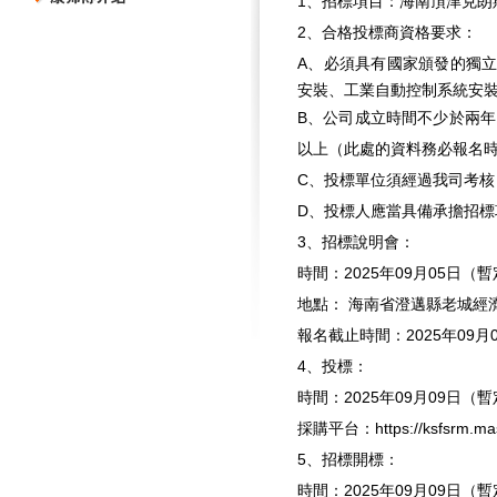
1、招標項目：
海南頂津克朗
2、合格投標商資格要求：
A、必須具有國家頒發的獨
安裝、工業自動控制系統安
B、公司成立時間不少於兩年
以上（此處的資料務必報名
C、投標單位須經過我司考
D、投標人應當具備承擔招
3、招標說明會：
時間：2025年09月05日（
地點：
海南省澄邁縣老城經
報名截止時間：2025年09月
4、投標：
時間：2025年09月09日（
採購平台：https://ksfsrm.mas
5、招標開標：
時間：2025年09月09日（