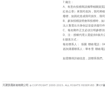
7.備注：
A、有意向投標商請攜帶相關資質
紅色公章）來我司咨詢，我司將根
廢標，如因此造成我司損失，我司
B、參加招標說明會和投標時，如
法人隻需出示身份証並提供復印件
C、報名郵件正文必須注明參標項
D、注：授權代理人需提供6個月
8.聯系方式：
報名聯系人： 張園 聯絡電話：0472-71
咨詢溝通聯系人：華冬雪 聯絡電話：0472
如需獲得詳細信息，請聯系我們。