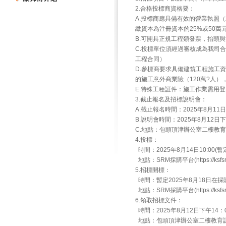
2.合格投標商資格要：
A.投標商應具備有效的營業執照
繳資本為注冊資本的25%或50
B.可開具正規工程類發票，抬頭
C.投標單位須經過審核成為我司
工程合同）
D.參標商要求具備建筑工程施工
的施工意外商業險（120萬?人）
E.特殊工種証件：施工作業需用
3.截止報名及招標說明會：
A.截止報名時間：2025年8月11日
B.說明會時間：2025年8月12日下
C.地點：包頭頂津辦公室二樓教
4.投標：
時間：2025年8月14日10:00(暫
地點：SRM採購平台(https://ksfsrm.
5.招標開標：
時間：暫定2025年8月18日在
地點：SRM採購平台(https://ksfsrm.
6.領取招標文件：
時間：2025年8月12日下午14：
地點：包頭頂津辦公室二樓教育