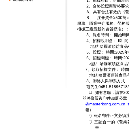
1
、招標項目：
哈爾濱供
2
、合格投標商資格要求
A
、具有合法有效的《
B
、
：注冊資金≧500萬
服務、職業中介服務、勞務
根據工廠最新的資質標准）
3
、報名時間： 開始時
4
、招標說明會： 時
間
地點
:
哈爾濱頂益食品
5
、投標： 時間
:2025
年
6
、招標開標： 時間
:20
地點
:
哈爾濱頂益食品
7
、領取招標文件： 時間
地點
:
哈爾濱頂益食品
8
、聯絡人與聯系方式：
范先生
0451-51896718/
ロ
如有意願，請在
20
並將資質復印件加蓋公章
@masterkong.com.cn
箱）
ヮ
報名郵件正文必須
ワ
三証合一的《營業
章﹔