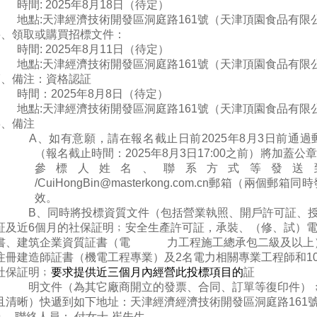
時間: 2025年8月18日（待定）
地點:天津經濟技術開發區洞庭路161號（天津頂園食品有限
6、領取或購買招標文件：
時間: 2025年8月11日（待定）
地點:天津經濟技術開發區洞庭路161號（天津頂園食品有限
7、備注：資格認証
時間：2025年8月8日（待定）
地點:天津經濟技術開發區洞庭路161號（天津頂園食品有限
8、備注
A、如有意願，請在報名截止日前2025年8月3日前通
（報名截止時間：2025年8月3日17:00之前）將加蓋
參標人姓名、聯系方式等發送
/
CuiHongBin@masterkong.com.cn郵箱（兩
效。
B、同時將投標資質文件（包括營業執照、開戶許可証、
証及近6個月的社保証明﹔安全生產許可証，承裝、（修、試）
書、建筑企業資質証書（電 力工程施工總承包二級及以上
注冊建造師証書（機電工程專業）及2名電力相關專業工程師和1
社保証明﹔
要求提供近三個月內經營此投標項目的
証
明文件（為其它廠商開立的發票、合同、訂單等
復印件）
且清晰）快遞到如下地址：天津經濟經濟技術開發區洞庭路161號 採購 
9 、聯絡人員： 付女士 崔先生