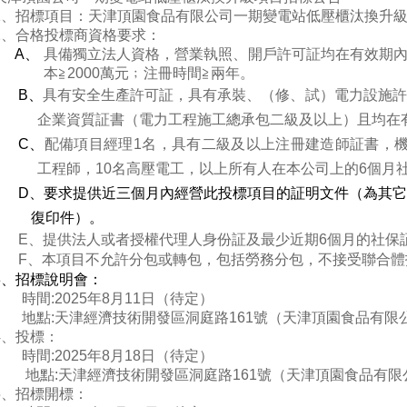
1、招標項目：天津頂園食品有限公司一期變電站低壓櫃汰換升
2、合格投標商資格要求：
A
、
具備獨立法人資格，營業執照、開戶許可証均在有效期內，
本≧2000萬元﹔注冊時間≧兩年。
B
、
具有安全生產許可証，具有承裝、（修、試）電力設施許
企業資質証書（電力工程施工總承包二級及以上）且均在
C
、
配備項目經理1名，具有二級及以上注冊建造師証書，
工程師，10名高壓電工，以上所有人在本公司上的6個月
D
、要求提供近三個月內經營此投標項目的証明文件（為其它
復印件）。
E、提供法人或者授權代理人身份証及最少近期6個月的社保
F、本項目不允許分包或轉包，包括勞務分包，不接受聯合體
3
、招標說明會：
時間:2025年8月11日（待定）
地點:天津經濟技術開發區洞庭路161號（天津頂園食品有限
4、投標：
時間:2025年8月18日（待定）
地點:天津經濟技術開發區洞庭路161號（天津頂園食品有限
5、招標開標：