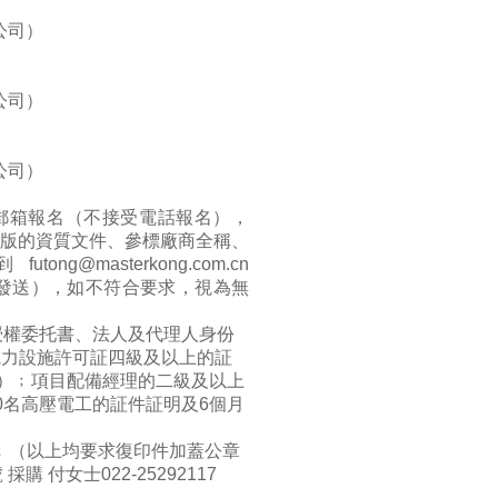
公司）
公司）
公司）
過郵箱報名（不接受電話報名），
公章版的資質文件、參標廠商全稱、
到
futong@masterkong.com.cn
個郵箱同時發送），如不符合要求，視為無
授權委托書、法人及代理人身份
電力設施許可証四級及以上的証
）﹔項目配備經理的二級及以上
0名高壓電工的証件証明及6個月
﹔（以上均要求復印件加蓋公章
付女士022-25292117