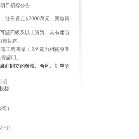
級項目招標公告
注冊資金≧2000萬元，實繳資
可証四級及以上資質﹔具有建筑
有效期內。
機電工程專業﹔2名電力相關專業
社保証明。
廠商開立的發票、合同、訂單等
証明。
投標。
公司）
公司）