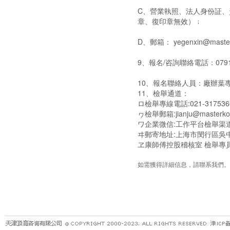
C、營業執照、法人身份証
章、復印章無效）﹔
D、郵箱： yegenxin@maste
9、報名/咨詢聯絡電話：0791
10、報名聯絡人員：廠辦葉專員
11、檢舉通道：
ロ檢舉專線電話:021-317536
ヮ檢舉郵箱:jianju@masterko
ワ企業微信:工作平台檢舉渠
ヰ郵寄地址:上海市閔行區吳中
ヱ康師傅控股稽核室 檢舉專員(
如需獲得詳細信息，請聯系我們。