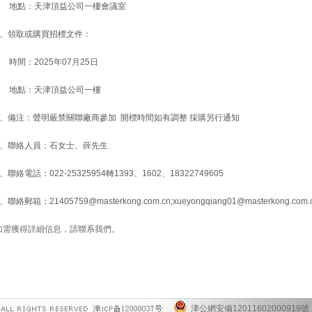
地點：天津頂益公司一樓會議室
5、領取或購買招標文件：
時間：2025年07月25日
地點：天津頂益公司一樓
6、備注：聲明嚴禁關聯廠商參加 開標時間如有調整 採購另行通知
7、聯絡人員：石女士、薛先生
8、聯絡電話：022-25325954轉1393、1602、18322749605
、聯絡郵箱：21405759@masterkong.com.cn;xueyongqiang01@masterkong.com.
如需獲得詳細信息，請聯系我們。
津公網安備12011602000919號