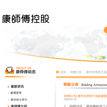
首頁
〉
招標公告
〉 廣州頂津星巴克
[招標公告]
廣州頂津星巴克超濾桶
[2025-07-17]
1、招標項目：廣州廠制造三