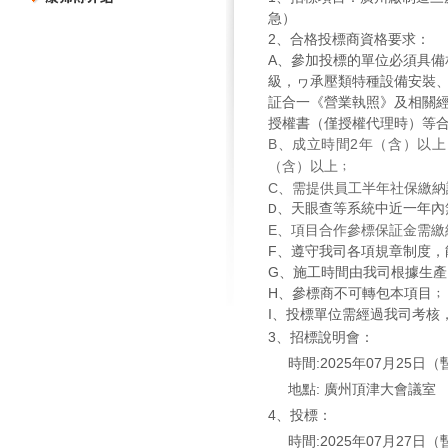
急）
2、合格投標商資格要求：
A、參加投標的單位必須具
級，ヮ承壓類特種設備安裝、
証合一《營業執照》及相關經
授權書（僅授權代理時）等
B
、成立時間2年（含）以上
（含）以上
﹔
C
、需提供員工半年社保繳納
D、天眼查等系統中近一年內
E
、項目合作參標保証金需繳
F
、遵守我司各項規章制度，
G、施工時間由我司根據生
H、參標商不可轉包本項目﹔
I、投標單位需經過我司考核
3
、招標說明會：
時間:2025年07月25日（
地點: 廣州頂津大會議室
4、投標：
時間:2025年07月27日（