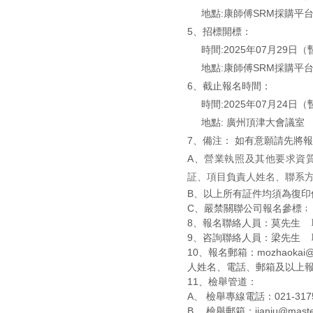
地點:康師傅SRM採購平
5、招標開標：
時間:2025年07月29日（
地點:康師傅SRM採購平
6、截止報名時間：
時間:2025年07月24日（
地點: 廣州頂津大會議室
7、備注： 如有意願請先將
A
、
營業執照及其他要求資
証、項目負責人姓名、聯系
B
、以上所有証件均須為復印
C
、嚴禁關聯公司報名參標﹔
8、報名聯絡人員：莫先生 聯絡
9、咨詢聯絡人員：梁先生 聯絡
10、報名郵箱：mozhaoka
人姓名、電話、郵箱及以上
11、檢舉管道：
A、 檢舉專線電話：021-3175
B、 檢舉郵箱：jianju@master