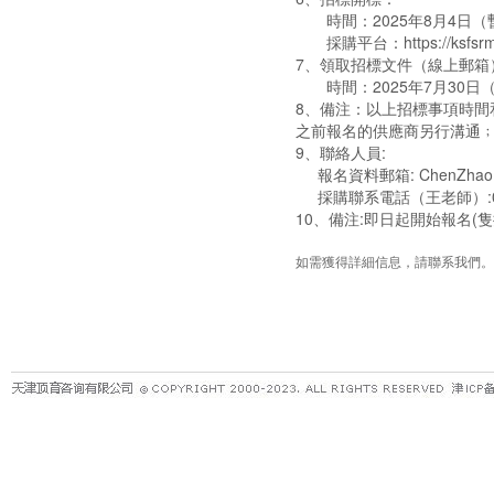
時間：2025年8月4日（
採購平台：https://ksfsrm.m
7、領取招標文件（線上郵箱
時間：2025年7月30日
8、備注：以上招標事項時
之前報名的供應商另行溝通﹔
9、聯絡人員:
報名資料郵箱:
ChenZhao
採購聯系電話（王老師）:05
10、備注:即日起開始報名
如需獲得詳細信息，請聯系我們。