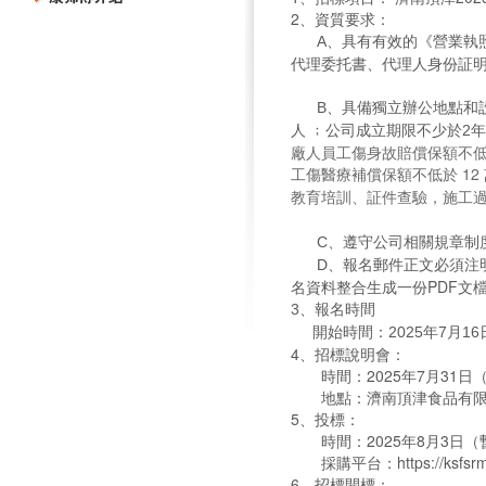
2、資質要求：
A
、具有有效的《營業執
代理委托書、代理人身份証
具備獨立辦公地點和設
B、
人 ﹔
公司成立期限不少於2
廠人員
工傷身故賠償保額不低於
工傷醫療補償保額不低於 12
教育培訓、証件查驗，施工
C
、遵守公司相關規章制
報名郵件正文必須注
D、
名資料整合生成一份PDF文
3、報名時間
開始時間：2025年7月16日
4、招標說明會：
時間：2025年7月31日
地點：濟南頂津食品有限公
5、投標：
時間：2025年8月3日（
採購平台：https://ksfsrm.m
6、招標開標：