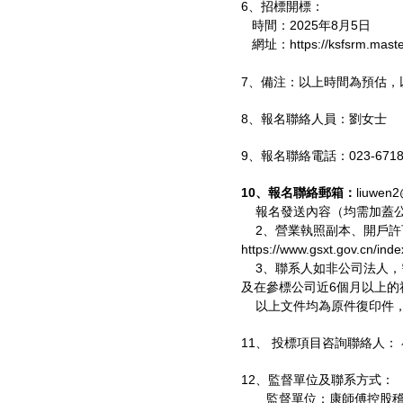
6、招標開標：
時間：2025年8月5日
網址：https://ksfsrm.maste
7、備注：以上時間為預估，
8、報名聯絡人員：劉女士
9、報名聯絡電話：023-6718
10、報名聯絡郵箱：
liuwen
報名發送內容（均需加蓋公
2、營業執照副本、開戶許
https://www.gsxt.gov.cn/i
3、聯系人如非公司法人，
及在參標公司近6個月以上的
以上文件均為原件復印件，
11、 投標項目咨詢聯絡人： 崔
12、監督單位及聯系方式：
監督單位：康師傅控股稽