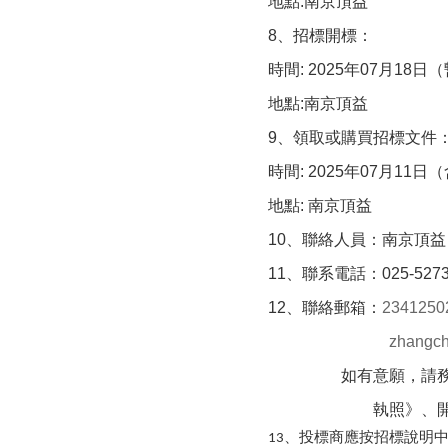
地點
:
南京頂益
8
、招標開標：
時間
: 2025
年
07
月
18
日（
地點
:
南京頂益
9
、領取或購買招標文件
時間
: 2025
年
07
月
11
日（
地點
:
南京頂益
10
、聯絡人員：南京頂益
11
、聯系電話：
025-527
12
、聯絡郵箱：
2341250
zhangc
如有意願，請
執照》、
、投標商應按招標說明
13