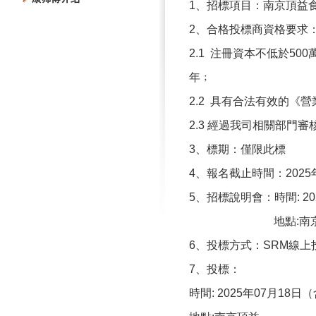
1
、招標項目：
南京頂益
2
、合格投標商資格要求
2.1
注冊資本不低於
500
年﹔
2.2
具有合法有效的《營
2.3
經過我司相關部門審
3
、
標期：僅限此標
4
、報名截止時間：
2025
5
、招標說明會：時間
:
20
地點
:
南
6
、投標方式：
SRM
線上
7
、投標：
時間
: 2025
年
07
月
18
日（