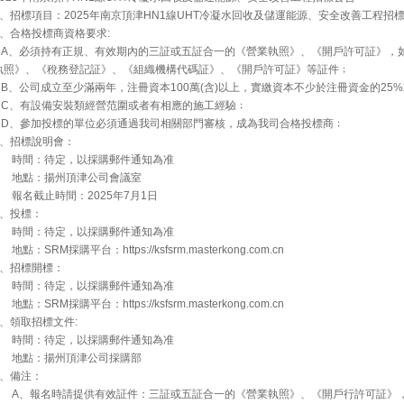
1、招標項目：2025年南京頂津HN1線UHT冷凝水回收及儲運能源、安全改善工程招
2、合格投標商資格要求:
A、必須持有正規、有效期內的三証或五証合一的《營業執照》、《開戶許可証》，
執照》、《稅務登記証》、《組織機構代碼証》、《開戶許可証》等証件﹔
B、公司成立至少滿兩年，注冊資本100萬(含)以上，實繳資本不少於注冊資金的25
C、有設備安裝類經營范圍或者有相應的施工經驗﹔
D、參加投標的單位必須通過我司相關部門審核，成為我司合格投標商﹔
3、招標說明會：
時間：待定，以採購郵件通知為准
地點：揚州頂津公司會議室
報名截止時間：2025年7月1日
4、投標：
時間：待定，以採購郵件通知為准
點：SRM採購平台：https://ksfsrm.masterkong.com.cn
5、招標開標：
時間：待定，以採購郵件通知為准
點：SRM採購平台：https://ksfsrm.masterkong.com.cn
6、領取招標文件:
時間：待定，以採購郵件通知為准
地點：揚州頂津公司採購部
7、備注：
A、報名時請提供有效証件：三証或五証合一的《營業執照》、《開戶行許可証》，