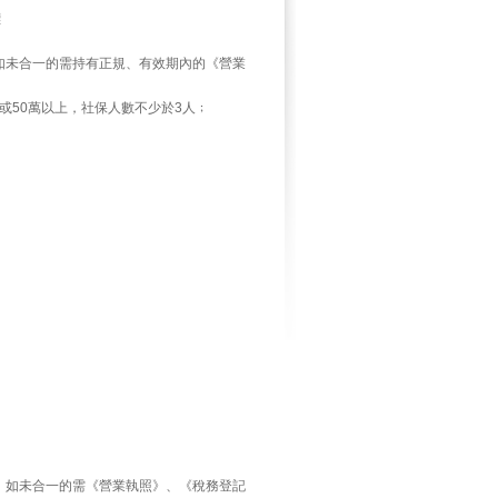
標
如未合一的需持有正規、有效期內的《營業
%或50萬以上，社保人數不少於3人﹔
如未合一的需《營業執照》、《稅務登記