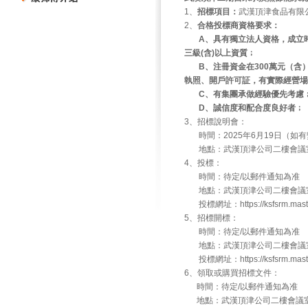
1、
招標項目：
武漢頂津食品有限
2、
合格投標商資格要求：
A、具有獨立法人資格，成立
三級(含)以上資質﹔
B、注冊資金在300萬元（含）
執照、開戶許可証，有實際經營場
C、有集團承做經驗優先考慮
D、誠信度和配合度良好者﹔
3、招標說明會：
時間：2025年6月19日（如
地點：武漢頂津公司二樓會議
4、投標：
時間：待定/以郵件通知為准
地點：武漢頂津公司二樓會議
投標網址：https://ksfsrm.maste
5、招標開標：
時間：待定/以郵件通知為准
地點：武漢頂津公司二樓會議
投標網址：https://ksfsrm.maste
6、領取或購買招標文件：
時間：待定/以郵件通知為准
地點：武漢頂津公司二樓會議