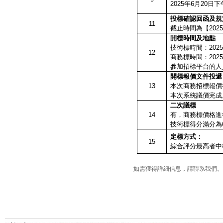
2025
年6月20日下
投標確認回函及規
11
截止時間為【202
開標時間及地點
技術標時間：202
12
商務標時間：202
參加招標平台的人
開標報價文件投遞
13
本次商務招標報價
本次系統議價完成后
二次議標
14
有，商務標價格進
技術標得分滿分為
定標方式：
15
綜合評分最高者中
如需獲得詳細信息，請聯系我們。