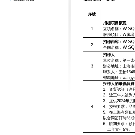
序號
招標項目概況
W S
1
立項名稱：
服務項目：W廣場
W S
招標內容：
2
W S
合同名稱：
招標人
單位名稱：第一太
3
辦公地址：上海市
聯系人：王怡13482
郵箱地址：wangyi
投標人的最低資質
1
、資質認証（
注
2
、近三年未被列
3
、提供2024年
4
4
、授權要求：品牌
5、在上海有類似
以合同簽訂時間或
6
、賬期要求：
預
二年支付5%
。