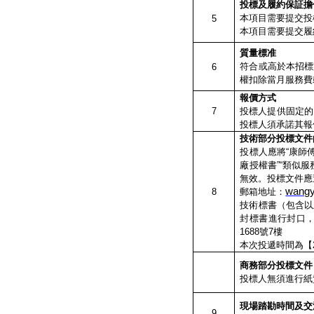
投標及履約保証擔
本項目需要提交投
5
本項目需要提交履
質量標准
符合或高於本招標
6
權扣除當月服務費
報價方式
7
投標人提供固定的
投標人須承諾其報
技術部分投標文件
投標人應將“康師傅
廠授權書”“類似
無效。投標文件應
wangy
8
郵箱地址：
技術標書（包含以
封標書進行封口
1688號7樓
本次投遞時間為【2
商務部分投標文件
投標人無須進行紙
現場踏勘時間及交
9