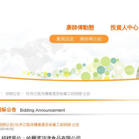
康師傅動態
投資人中心
最新訊息
康師傅介紹
〉
招標公告
〉 牡丹江瓶坯機搬遷至哈廠工程招標 公告
[招標公告]
牡丹江瓶坯機搬遷至哈廠工程招標 公告
2025-06-05]
1.招標單位：哈爾濱頂津食品有限公司