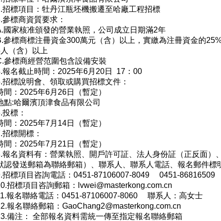
2.招標項目：牡丹江瓶坯機搬遷至哈廠工程招標
3.參標商資質要求：
A.國家核准頒發的營業執照，公司成立日期滿2年
B.參標商標注冊資金3
00
萬元（含）以上，實繳為注冊資金的25%
5人（含）以上
.
參標商經營范圍包含設備安裝
4.報名截止時間：2025年6月20日 17：00
5.招標說明會、領取或購買招標文件：
時間：2025年6月26日（暫定）
地點:哈爾濱頂津食品有限公司
6.投標：
時間：2025年7月14日（暫定）
7.招標開標：
時間：2025年7月21日（暫定）
8.報名資料有：營業執照、開戶許可証、法人身份証（正反面）
默認發送郵箱為聯絡郵箱）、聯系人、聯系人電話、報名郵件標
9.招標項目咨詢電話：0451-87106007-8049 0451-868165
10.招標項目咨詢郵箱：lvwei@masterkong.com.cn
11.報名聯絡電話：0451-87106007-8060 聯系人：高女士
12.報名聯絡郵箱：GaoChang2@masterkong.com.cn
13.備注： 全部報名資料需統一傳至指定報名聯絡郵箱