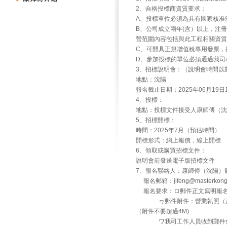
2、合格投標商資質要求：
A、投標單位必須為具有國家核准
B、公司成立兩年(含）以上，注冊
營范圍內容包括與此工程相關資質
C、可開具正規增值稅專用發票，
D、參加投標的單位必須通過我司
3、招標說明會：（說明會時間以
地點：沈陽
報名截止日期：2025年06月19日
4、投標：
地點：投標文件接受人康師傅（沈陽）
5、招標開標：
時間：2025年7月（預估時間）
開標形式：網上報價，線上開標
6、領取或購買招標文件：
說明會前發送電子版招標文件
7、報名聯絡人：康師傅（沈陽）飲
報名郵箱：jifeng@masterk
報名要求：ロ郵件正文寫明報名
ヮ郵件附件：營業執照（蓋公
（附件不要超過4M)
ワ我司工作人員收到郵件會回