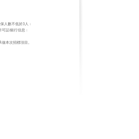
社保人數不低於3人﹔
可証/銀行信息﹔
承做本次招標項目。