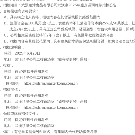
1、招標項目：武漢頂津食品有限公司武漢廠2025年廠房漏雨維修招標公告
2、合格投標商資格要求：
A、具有獨立法人資格，招標內容在其營業執照的經營范圍內﹔
B、注冊資金在100萬元(含)以上，實繳資本不低於注冊資本的25%或50萬以上，
成立2年(含)以上，具有正規公司營業執照、發票類型：增值稅專用發票，開戶許
C、公司相應業務經營時間2年（含）以上，有集團承做經驗優先考慮﹔
D、招標內容在其經營范圍內，具有建筑防水防腐保溫相關資質，能夠合法合規地
3、招標說明會：
時間：2025年6月20日
地點：武漢頂津公司二樓會議室（如有變更另行通知）
4、投標：
時間：待定/以郵件通知為准
地點：武漢頂津公司二樓會議室
標網址：https://ksfsrm.masterkong.com.cn
5、招標開標：
時間：待定/以郵件通知為准
地點：武漢頂津公司二樓會議室（如有變更另行通知）
標網址：https://ksfsrm.masterkong.com.cn
6、領取或購買招標文件：
時間：待定/以郵件通知為准
地點：武漢頂津公司二樓會議室
7、備注：有意向者請先郵件報名，有集團內合作經驗優先考慮