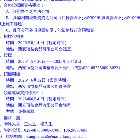
、合格投標商資格要求：
A
、証照齊全之合法公司
B
、具備相關經營資質之公司（注冊資金不少於
300
萬
,
實繳資金不少於
100
以上施工經驗）
C
、遵守公司各項規章制度，能嚴格履行合同職責
、招標說明會：
時間：
2025
年
6
月
4
日（暫定時間）
地點：西安頂益食品有限公司會議室
、投標：
時間：
2025
年
5
月
30
日——
2025
年
6
月
12
日
地點：西安頂益公司查核專員王先生（電話
029-68758000-8023
）
、招標開標：
時間：
2025
年
6
月
12
日（暫定時間）
地點：西安頂益食品有限公司會議室
、領取或購買招標文件：
時間：
2025
年
6
月
4
日（暫定時間）
地點：西安頂益食品有限公司會議室
方式：免費領取
、備注：無
、聯絡人員：王先生、楊先生
、聯絡電話：
029-68758000-8700
、
18629077698
0
、聯絡郵箱：
wanghaitao2@masterkong.com.cn
;