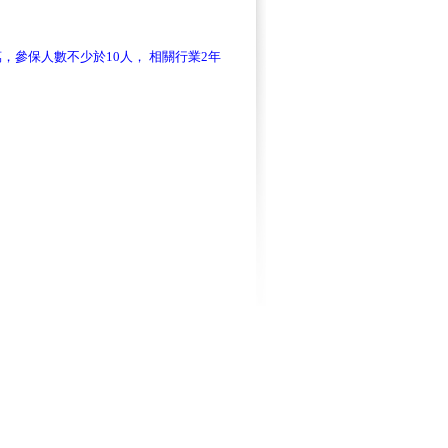
萬，參保人數不少於
10
人，
相關行業
2
年