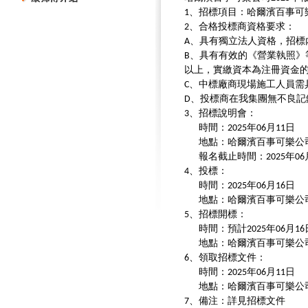
、招標項目：哈爾濱百事可
1
、合格投標商資格要求：
2
、具有獨立法人資格，招標
A
、具有有效的《營業執照》
B
以上，實繳資本為注冊資金
、中標廠商現場施工人員需
C
、投標商在我集團無不良記
D
、招標說明會：
3
時間：
年
月
日
2025
06
11
地點：哈爾濱百事可樂公
報名截止時間：
年
2025
06
、投標：
4
時間：
年
月
日
2025
06
16
地點：哈爾濱百事可樂公
、招標開標：
5
時間：預計
年
月
2025
06
16
地點：哈爾濱百事可樂公
、領取招標文件：
6
時間：
年
月
日
2025
06
11
地點：哈爾濱百事可樂公
、備注：詳見招標文件
7