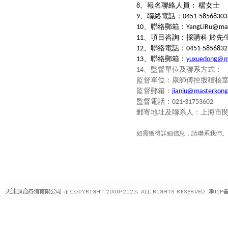
、報名聯絡人員：
楊女士
8
、聯絡電話：
9
0451-58568303
、聯絡郵箱：
10
YangLiRu@mas
、項目咨詢：採購科
於先
11
、聯絡電話：
12
0451-5856832
、聯絡郵箱：
13
yuxuedong@m
、
監督單位及聯系方式：
14
監督單位：康師傅控股稽核
監督郵箱：
jianju@masterkong
監督電話：
021-31753602
郵寄地址及聯系人：上海市
如需獲得詳細信息，請聯系我們。