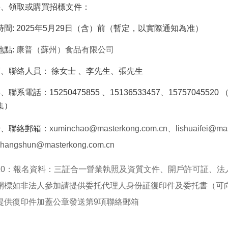
6
、領取或購買招標文件：
時間
: 2025
年
5
月
29
日（含）前（暫定，以實際通知為准）
地點
:
康普（蘇州）食品有限公司
7
、聯絡人員：
徐女士 、李先生、張先生
8
、聯系電話：
15250475855 、15136533457、15757045520
集）
9
、聯絡郵箱：
xuminchao@masterkong.com.cn、lishuaifei@ma
zhangshun@masterkong.com.cn
10
：報名資料：三証合一營業執照及資質文件、開戶許可証、法
開標如非法人參加請提供委托代理人身份証復印件及委托書（可
提供復印件加蓋公章發送第
9
項聯絡郵箱