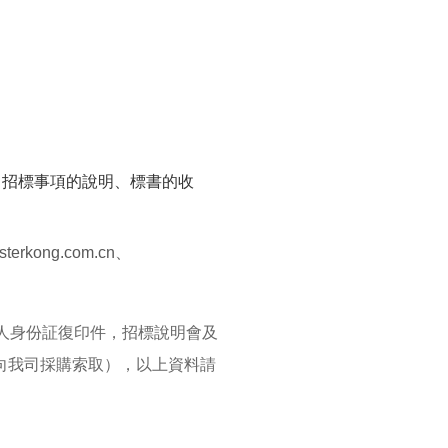
（招標事項的說明、標書的收
sterkong.com.cn、
人身份証復印件，招標說明會及
向我司採購索取），以上資料請