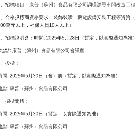
1、
招標項目：
康普（蘇州）食品有限公司調理漂燙車間改造工
2、
合格投標商資格要求：裝飾裝潢、機電設備安裝工程等資質
100
萬元以上，社保人員
10
人以上
）
3
、招標說明會：時間
:
2025
年
5
月
28
日（暫定，以實際通知為准
地點
:
康普（蘇州）食品有限公司
會議室
4
、投標：
時間
: 2025
年
5
月
30
日（含）前（暫定，以實際通知為准）
地點
:
康普（蘇州）食品有限公司
5
、招標開標：
時間
: 2025
年
5
月
30
日（暫定，以實際通知為准）
地點
:
康普（蘇州）食品有限公司