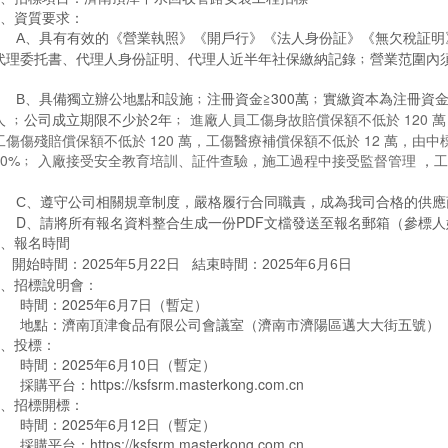
2、資質要求：
A
、具有有效的《營業執照》《開戶行》《法人身份証》《無欠稅証明
代理委托書、代理人身份証明、代理人近半年社保繳納記錄﹔營業范圍內
具備獨立辦公地點和設施﹔注冊資金≧300萬﹔實繳資本為注冊資金的
B、
人 ﹔
進廠人員
工傷身故賠償保額不低於 120 
公司成立期限不少於2年﹔
工傷傷殘賠償保額不低於 120 萬，工傷醫療補償保額不低於 12 萬，
由中
10%
﹔
入廠接受安全教育培訓、証件查驗，施工過程中接受監督管理
，
工
C
、遵守公司相關規章制度，嚴格履行合同職責，成為我司合格的供應
D、請將所有
報名資料整合生成一份PDF文檔發送至報名郵箱（參標
3、報名時間
開始時間：2025年5月22日 結束時間：2025年6月6日
4、招標說明會：
時間：2025年6月7日（暫定）
地點：濟南頂津食品有限公司會議室（濟南市濟陽區邁大大街五號）
5、投標：
時間：2025年6月10日（暫定）
採購平台：https://ksfsrm.masterkong.com.cn
6、招標開標：
時間：2025年6月12日（暫定）
採購平台：https://ksfsrm.masterkong.com.cn