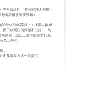
需提供
》等合法証件，
授權代理人
須包含設備改造安裝類﹔
25%或100萬以上﹔社保人數≧5
萬，因工猝死賠償保額不低於 60 萬，
標商購買，認定工傷等級要求10級
程禁止轉包﹔
商﹔
人姓名及聯系方式一並提供）﹔