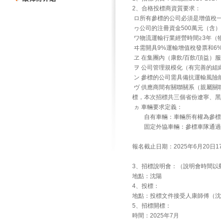
2、合格投標商資質要求：
ロ所有參標的公司必須是增值稅
ヮ公司的注冊資金500萬元（含）
ワ物流運輸行業經營時間≧3年（
ヰ需開具9%運輸增值稅發票和6
ヱ 在集團內（康飲/百飲/頂益
ヲ 公司管理規模化（有完善的組
ン 參標的公司需具備抗運輸風險
ヴ 供應商間有關聯關系（親屬關
標，本次招標共三個省份遼寧、黑
ヵ 車輛要求定義：
自有車輛：車輛所有權為參標
固定外協車輛：參標車隊通過合
報名截止日期：2025年6月20日1
3、招標說明會：（說明會時間以
地點：沈陽
4、投標：
地點：投標文件接受人康師傅（沈陽）
5、招標開標：
時間：2025年7月