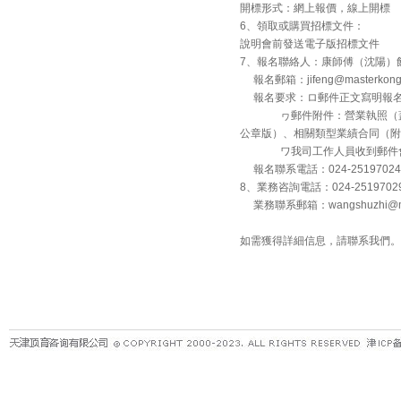
開標形式：網上報價，線上開標
6、領取或購買招標文件：
說明會前發送電子版招標文件
7、報名聯絡人：康師傅（沈陽）飲
報名郵箱：jifeng@masterk
報名要求：ロ郵件正文寫明報名
ヮ郵件附件：營業執照（蓋公
公章版）、相關類型業績合同（附
ワ我司工作人員收到郵件會回
報名聯系電話：024-25197024
8、業務咨詢電話：024-251970
業務聯系郵箱：wangshuzhi@ma
如需獲得詳細信息，請聯系我們。