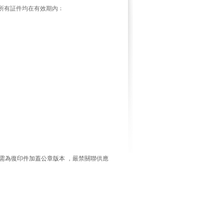
所有証件均在有效期內﹔
需為復印件加蓋公章版本
，嚴禁關聯供應