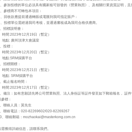
A、參加投標的單位必須具有國家核可頒發的《營業執照》、及相關行業資質証明，且
B、參標商不可轉包本項目﹔
C、回收款應提前通過轉賬或電匯到我司指定賬戶﹔
D、投標單位需經過我司考核，並通過審核成為我司合格供應商。
3、招標說明會：
時間:2023年12月19日（暫定）
地點: 廣州頂津大會議室
4、投標：
時間:2023年12月20日（暫定）
地點:SRM採購平台
5、招標開標：
時間:2023年12月21日（暫定）
地點: SRM採購平台
6、截止報名時間：
時間:2023年12月17日（暫定）
7、備注：如有意願請先將公司營業執照、法人身份証等証件發至如下郵箱報名，
証件
商參標﹔
8、聯絡人員：莫先生
、聯絡電話：020-82269602/020-82269267
0、聯絡郵箱：mozhaokai@masterkong.com.cn
如需獲得詳細信息，請聯系我們。