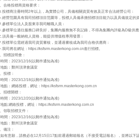
2、合格投標商資格要求：
ロ.投標商注冊時間2年以上，為實體公司，具備相關資質有效及正常合法經營公司﹔
ヮ.經營范圍具有我司招標項目范圍等，投標人具備承擔招標項目能力以及具備規定的
ワ.參標單位法人及股東非我司離職人員﹔
ヰ.參標單位過往服務口碑良好，集團內服務無不良記錄，不得為集團內評級為D級供
ヱ.須具備一般納稅人資格，能提供增值稅專用發票﹔
ヲ.投標單位需經過我司資質審核，並通過審核成為我司合格供應商﹔
.我司將在網址：https://ksfsrm.masterkong.com.cn進行招標。
3、招標說明會：
時間：2023/12/16(以郵件通知為准)
地點：鄭州頂津會議室
4、投標：
時間：2023/12/18(以郵件通知為准)
點：網絡投標，網址：https://ksfsrm.masterkong.com.cn
5、招標開標：
時間：2023/12/20(以郵件通知為准)
點:網絡投標，網址：https://ksfsrm.masterkong.com.cn
6、領取招標文件：
時間：2023/12/16(以郵件通知為准)
地點：鄭州頂津會議室
7、備注：
如有意願，請務必在12月15日17點前通過郵箱報名（不接受電話報名），並將以下証件發至5140