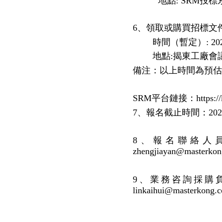
地點
: SRM投
6、領取或購買招標文件
時間（暫定）
: 2
地點
:揭東工廠會
備注：以上時間為預估
SRM平台鏈接：https://ksf
7、報名截止時間：2023年
8、報名聯絡人員：揭
zhengjiayan@ma
9、業務咨詢採購負責
linkaihui@master