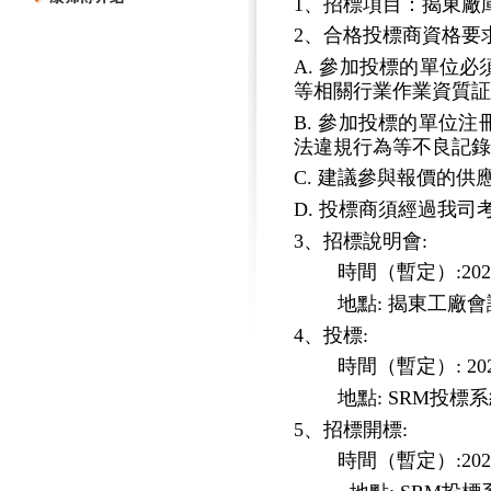
1、
招標項目：揭東廠
2、
合格投標商資格要
A. 參加投標的單位
等相關行業作業資質証
B. 參加投標的單位
法違規行為等不良記錄
C. 建議參與報價的
D. 投標商須經過我
3、招標說明會:
時間（暫定）
:2
地點
: 揭東工廠
4、投標:
時間（暫定）
: 2
地點
: SRM投標
5、招標開標:
時間（暫定）
:2