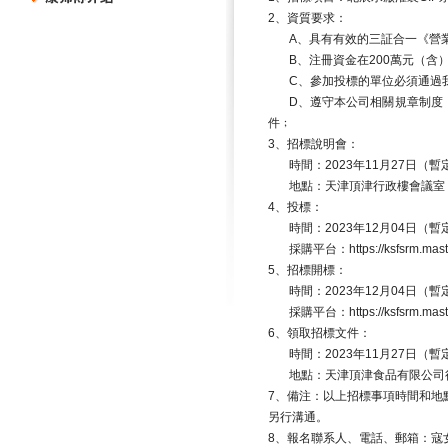
2
、資質要求：
A
、具有有效的三証合一《營
B
、注冊資金在
200
萬元（含
C
、參加投標的單位必須通過
D
、遵守本公司相關規章制度
件﹔
3
、招標說明會：
時間：
2023
年
11
月
27
日（暫
地點：天津頂津行政樓會議室
4
、投標：
時間：
2023
年
12
月
04
日（暫
採購平台：
https://ksfsrm.ma
5
、招標開標：
時間：
2023
年
12
月
04
日（暫
採購平台：
https://ksfsrm.ma
6
、領取招標文件：
時間：
2023
年
11
月
27
日（暫
地點：天津頂津食品有限公司
7
、備注：以上招標事項時間和地
另行溝通。
8
、報名聯系人、電話、郵箱：寇