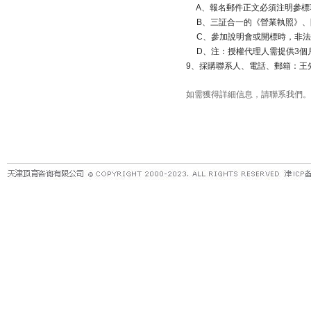
A
、報名郵件正文必須注明參標
B
、三証合一的《營業執照》、
C
、參加說明會或開標時，非法
D
、注：授權代理人需提供
3
個
9
、採購聯系人、電話、郵箱：王
如需獲得詳細信息，請聯系我們。