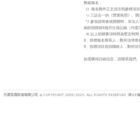
郵箱報名：
ロ .報名郵件正文須注明參標項
ヮ.三証合一的《營業執照》、開
ワ.參加說明會或開標時，非法人
納的招標前6個月社保記錄（均需
ヰ.以上招標事項時間為暫定時間
8、投標報名聯系人：鄭州頂津查核 黨曉剛
9、投標項目咨詢聯絡人：鄭州頂津採購 
如需獲得詳細信息，請聯系我們。