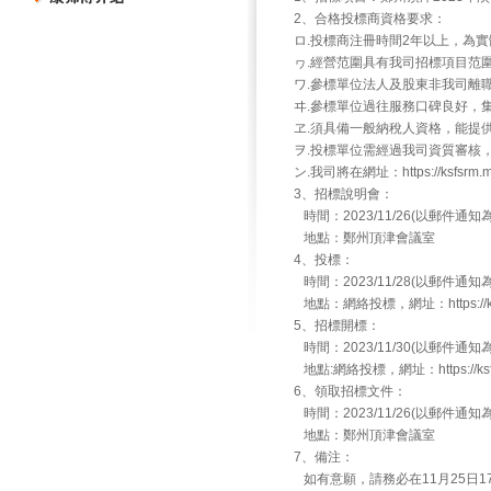
2、合格投標商資格要求：
ロ.投標商注冊時間2年以上，為
ヮ.經營范圍具有我司招標項目范
ワ.參標單位法人及股東非我司離
ヰ.參標單位過往服務口碑良好，
ヱ.須具備一般納稅人資格，能提
ヲ.投標單位需經過我司資質審核
ン.我司將在網址：https://ksfsrm.
3、招標說明會：
時間：2023/11/26(以郵件通知
地點：鄭州頂津會議室
4、投標：
時間：2023/11/28(以郵件通知
地點：網絡投標，網址：https://ksfsr
5、招標開標：
時間：2023/11/30(以郵件通知
地點:網絡投標，網址：https://ksfsr
6、領取招標文件：
時間：2023/11/26(以郵件通知
地點：鄭州頂津會議室
7、備注：
如有意願，請務必在11月25日17點