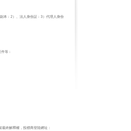
副本﹔2）、法人身份証﹔3）代理人身份
証件等﹔
留最終解釋權，投標商登陸網址：