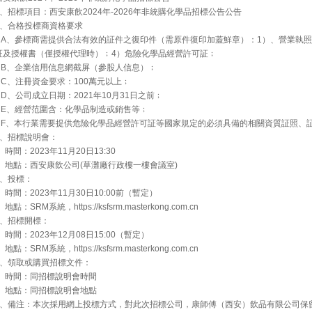
1、招標項目：西安康飲2024年-2026年非統購化學品招標公告公告
2、合格投標商資格要求
A、參標商需提供合法有效的証件之復印件（需原件復印加蓋鮮章）：1）、營業執照
証及授權書（僅授權代理時）﹔4）危險化學品經營許可証﹔
B、企業信用信息網截屏（參股人信息）﹔
C、注冊資金要求：100萬元以上﹔
D、公司成立日期：2021年10月31日之前﹔
E、經營范圍含：化學品制造或銷售等﹔
F、本行業需要提供危險化學品經營許可証等國家規定的必須具備的相關資質証照、
3、招標說明會：
時間：2023年11月20日13:30
地點：西安康飲公司(草灘廠行政樓一樓會議室)
4、投標：
時間：2023年11月30日10:00前（暫定）
點：SRM系統，https://ksfsrm.masterkong.com.cn
5、招標開標：
時間：2023年12月08日15:00（暫定）
點：SRM系統，https://ksfsrm.masterkong.com.cn
6、領取或購買招標文件：
時間：同招標說明會時間
地點：同招標說明會地點
7、備注：本次採用網上投標方式，對此次招標公司，康師傅（西安）飲品有限公司保