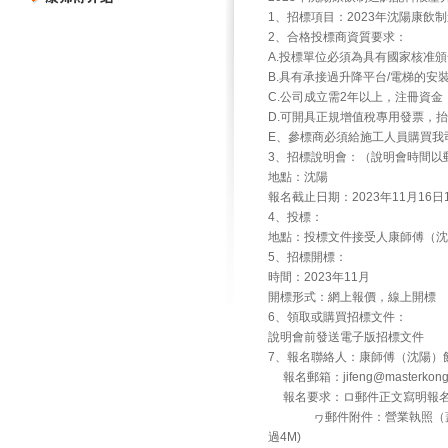
1、招標項目：2023年沈陽康飲
2、合格投標商資質要求：
A.投標單位必須為具有國家核准
B.具有承接過升降平台/電梯的安
C.公司成立需2年以上，注冊資金：
D.可開具正規增值稅專用發票，
E、參標商必須給施工人員購買我
3、招標說明會：（說明會時間以
地點：沈陽
報名截止日期：2023年11月16日
4、投標：
地點：投標文件接受人康師傅（沈陽）
5、招標開標：
時間：2023年11月
開標形式：網上報價，線上開標
6、領取或購買招標文件：
說明會前發送電子版招標文件
7、報名聯絡人：康師傅（沈陽）飲
報名郵箱：jifeng@masterk
報名要求：ロ郵件正文寫明報名
ヮ郵件附件：營業執照（蓋公
過4M)