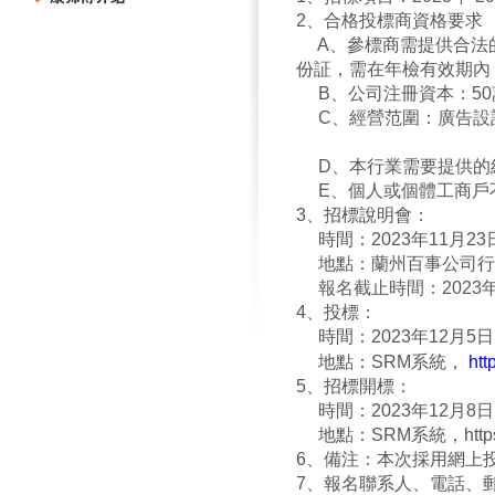
2
、合格投標商資格要求
A、參標商需提供合法的
份証，需在年檢有效期內
B
、公司注冊資本：5
C、經營范圍：
廣
D、本行業需要提
E、個人或個體工商戶
3
、招標說明會：
時間：
2023
年11月23
地點：
蘭州百事公司行
報名截止時間：2023年1
4
、投標：
時間：
2023
年12月5日
地點：
SRM
系統，
htt
5
、招標開標：
時間：
2023
年12月8日
地點：
SRM
系統，
htt
6
、備注：本次採用網上
7、報名聯系人、電話、郵箱