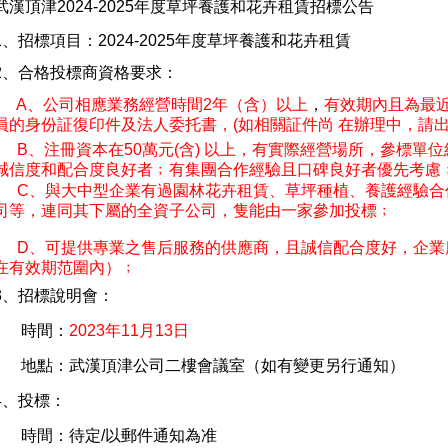
武漢頂津2024-2025年度草坪養護和花卉租賃招標公告
1、招標項目：2024-2025年度草坪養護和花卉租賃
2、合格投標商資格要求：
A、
公司相應業務經營時間2年（含）以上
，
有效期內且為最
員的身份証復印件及法人委托書，(如相關証件尚 在辦理中，請出
B、注冊資本在50萬元(含) 以上，有實際經營場所，參標單位
誠信度和配合度良好者﹔有集團合作經驗且口碑良好者優先考慮
C、與大中型企業有過
園林花卉租賃、草坪種植、養護經驗合
司等，連同其下屬的全資子公司，隻能由一家參加投標﹔
D、
可提供專業之售后服務的供應商，且
誠信配合度好，企業
在有效期范圍內）﹔
3、招標說明會：
時間：
2023年11月13日
地點：武漢頂津公司二樓會議室（如有變更另行通知）
4、投標：
時間：待定/以郵件通知為准