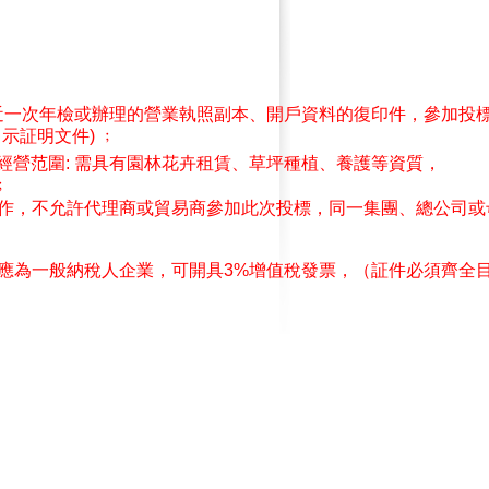
近一次年檢或辦理的營業執照副本、開戶資料的復印件，參加投
示証明文件) ﹔
經營范圍: 需具有
園林花卉租賃、草坪種植、養護
等資質，
﹔
作
，不允許代理商或貿易商參加此次投標，同一集團、總公司或
應為一般納稅人企業，可開具3%增值稅發票，（証件必須齊全