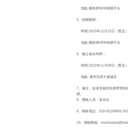
地點:康師傅SRM採購平台
5、招標開標：
時間:2023年11月15日（暫定
地點:康師傅SRM採購平台
6、截止報名時間：
時間:2023年11月09日（暫定
地點: 廣州頂津大會議室
7、備注：如有意願請先將營業執
標。
8、
聯絡人員：莫先生
9、聯絡電話：020-82269602
/0
10、聯絡郵箱：mozhaokai@maste