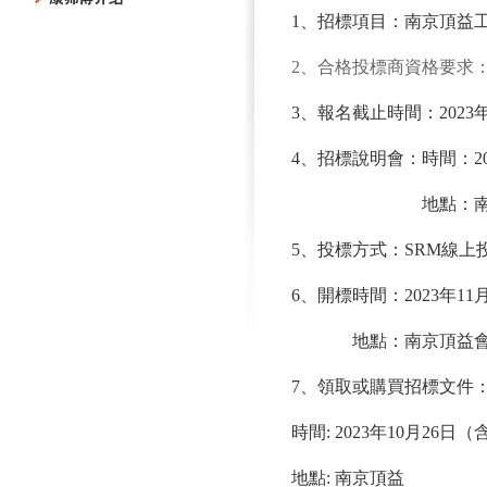
1
、招標項目：
南京頂益
2
、合格投標商資格要求：
3
、報名截止時間：
2023
4
、招標說明會：時間：
2
地點：
5
、投標方式：
SRM
線上
6
、開標時間：
2023
年
11
地點：南京頂益
7
、領取或購買招標文件
時間
: 2023
年
10
月
26
日（
地點
:
南京頂益