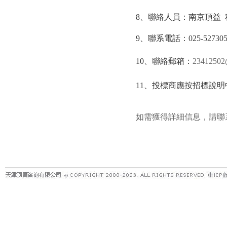
8
、聯絡人員：南京頂益
9
、聯系電話：
025-52730
10
、聯絡郵箱：
23412502
11
、投標商應按招標說明
如需獲得詳細信息，請聯