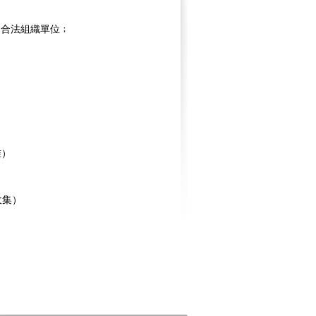
的合法組織單位﹔
准）
收集）