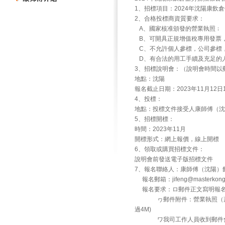
1、招標項目：2024年沈陽康飲
2、合格投標商資質要求：
A、國家核准頒發的營業執照﹔
B、可開具正規增值稅專用發票
C、不允許個人參標，公司參標，
D、有合法的用工手續及充足的
3、招標說明會：（說明會時間以
地點：沈陽
報名截止日期：2023年11月12日
4、投標：
地點：投標文件接受人康師傅（沈陽）
5、招標開標：
時間：2023年11月
開標形式：網上報價，線上開標
6、領取或購買招標文件：
說明會前發送電子版招標文件
7、報名聯絡人：康師傅（沈陽）飲
報名郵箱：jifeng@masterk
報名要求：ロ郵件正文寫明報名
ヮ郵件附件：營業執照（蓋公
過4M)
ワ我司工作人員收到郵件會回