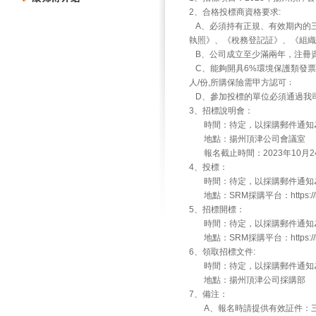
2、合格投標商資格要求:
A、必須持有正規、有效期內的
執照》、《稅務登記証》、《組織
B、公司成立至少滿兩年，注冊資本
C、能夠開具6%環境保護類發票
人/份,所購保險需甲方認可﹔
D、參加投標的單位必須通過我
3、招標說明會：
時間：待定，以採購郵件通知
地點：揚州頂津公司會議室
報名截止時間：2023年10月2
4、投標：
時間：待定，以採購郵件通知
地點：SRM採購平台：https://ksfs
5、招標開標：
時間：待定，以採購郵件通知
地點：SRM採購平台：https://ksfs
6、領取招標文件:
時間：待定，以採購郵件通知
地點：揚州頂津公司採購部
7、備注：
A、報名時請提供有效証件：三